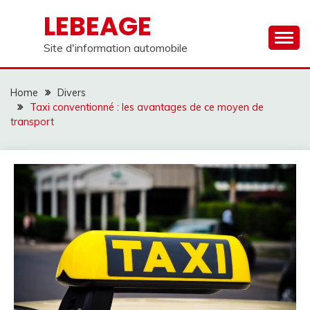
Skip
LEBEAGE
to
content
Site d'information automobile
Home
Divers
Taxi conventionné : les avantages de ce moyen de
transport