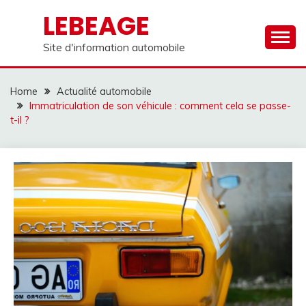
Skip
LEBEAGE
to
content
Site d'information automobile
Home
Actualité automobile
Immatriculation de son véhicule : comment cela se passe-
t-il ?