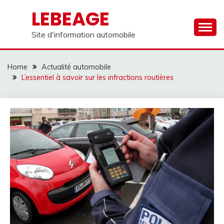
Skip
LEBEAGE
to
content
Site d'information automobile
Home
Actualité automobile
L’essentiel à savoir sur les infractions routières