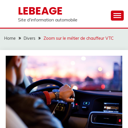
Skip
LEBEAGE
to
content
Site d'information automobile
Home
Divers
Zoom sur le métier de chauffeur VTC