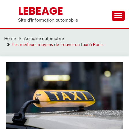
Skip
LEBEAGE
to
content
Site d'information automobile
Home
Actualité automobile
Les meilleurs moyens de trouver un taxi à Paris