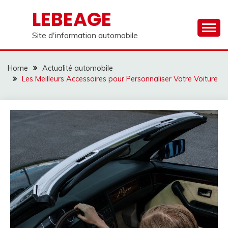
Skip
LEBEAGE
to
content
Site d'information automobile
Home
Actualité automobile
Les Meilleurs Accessoires pour Personnaliser Votre Voiture