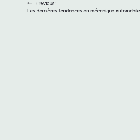
Navigation
Previous:
Les dernières tendances en mécanique automobile
de
l’article